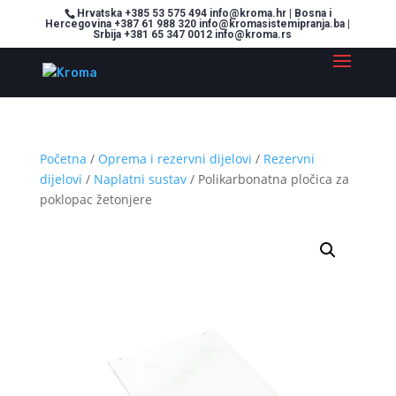
Hrvatska +385 53 575 494 info@kroma.hr | Bosna i
Hercegovina +387 61 988 320 info@kromasistemipranja.ba |
Srbija +381 65 347 0012 info@kroma.rs
Početna
/
Oprema i rezervni dijelovi
/
Rezervni
dijelovi
/
Naplatni sustav
/ Polikarbonatna pločica za
poklopac žetonjere