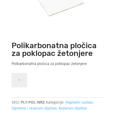
Polikarbonatna pločica
za poklopac žetonjere
Polikarbonatna pločica za poklopac žetonjere
Polikarbonatna
Dodajte u košaricu (upit)
pločica
za
poklopac
žetonjere
SKU:
PLY-POL-WRZ
Kategorije:
Naplatni sustav
,
količina
Oprema i rezervni dijelovi
,
Rezervni dijelovi