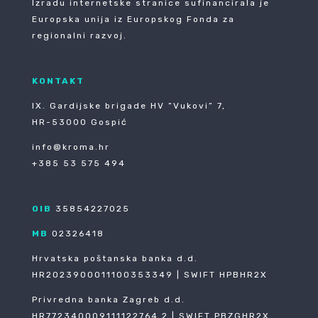
Izradu internetske stranice sufinancirala je
Europska unija iz Europskog Fonda za
regionalni razvoj.
KONTAKT
IX. Gardijske brigade HV ”Vukovi” 7,
HR-53000 Gospić
info@kroma.hr
+385 53 575 494
OIB
35854227025
MB
02326418
Hrvatska poštanska banka d.d.
HR2023900011100353349 | SWIFT HPBHR2X
Privredna banka Zagreb d.d.
HR772340009111122764 2 | SWIFT PBZGHR2X