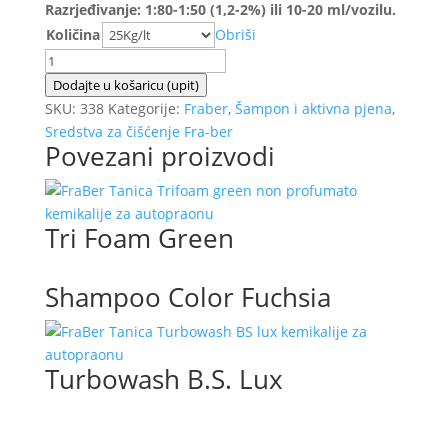
Razrjeđivanje: 1:80-1:50 (1,2-2%) ili 10-20 ml/vozilu.
Količina
Obriši
Precera
Extra
Dodajte u košaricu (upit)
količina
SKU:
338
Kategorije:
Fraber
,
Šampon i aktivna pjena
,
Sredstva za čišćenje Fra-ber
Povezani proizvodi
Tri Foam Green
Shampoo Color Fuchsia
Turbowash B.S. Lux