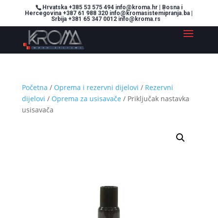
Hrvatska +385 53 575 494 info@kroma.hr | Bosna i
Hercegovina +387 61 988 320 info@kromasistemipranja.ba |
Srbija +381 65 347 0012 info@kroma.rs
Početna
/
Oprema i rezervni dijelovi
/
Rezervni
dijelovi
/
Oprema za usisavače
/ Priključak nastavka
usisavača