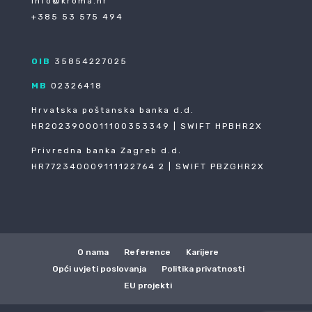
info@kroma.hr
+385 53 575 494
OIB
35854227025
MB
02326418
Hrvatska poštanska banka d.d.
HR2023900011100353349 | SWIFT HPBHR2X
Privredna banka Zagreb d.d.
HR772340009111122764 2 | SWIFT PBZGHR2X
O nama
Reference
Karijere
Opći uvjeti poslovanja
Politika privatnosti
EU projekti