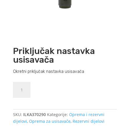
Priključak nastavka
usisavača
Okretni priključak nastavka usisavača
Priključak
Dodajte u košaricu (upit)
nastavka
usisavača
količina
SKU:
ILKA370290
Kategorije:
Oprema i rezervni
dijelovi
,
Oprema za usisavače
,
Rezervni dijelovi