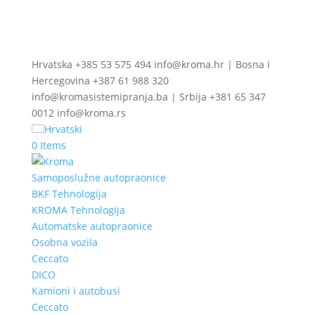
Hrvatska +385 53 575 494 info@kroma.hr | Bosna i
Hercegovina +387 61 988 320
info@kromasistemipranja.ba | Srbija +381 65 347
0012 info@kroma.rs
Hrvatski
0 Items
Samoposlužne autopraonice
BKF Tehnologija
KROMA Tehnologija
Automatske autopraonice
Osobna vozila
Ceccato
DICO
Kamioni i autobusi
Ceccato