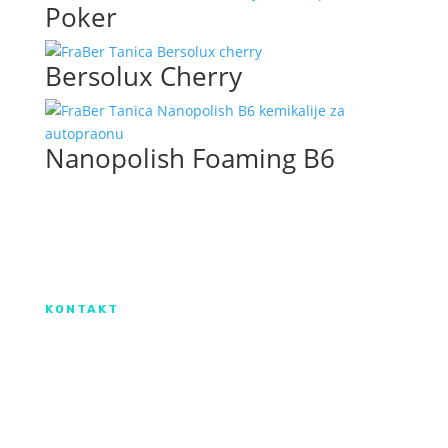
Poker
Bersolux Cherry
Nanopolish Foaming B6
Izradu internetske stranice sufinancirala je
Europska unija iz Europskog Fonda za
regionalni razvoj.
KONTAKT
IX. Gardijske brigade HV ”Vukovi” 7,
HR-53000 Gospić
info@kroma.hr
+385 53 575 494