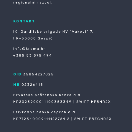
regionalni razvoj.
KONTAKT
IX. Gardijske brigade HV ”Vukovi” 7,
HR-53000 Gospić
info@kroma.hr
+385 53 575 494
OIB
35854227025
MB
02326418
Hrvatska poštanska banka d.d.
HR2023900011100353349 | SWIFT HPBHR2X
Privredna banka Zagreb d.d.
HR772340009111122764 2 | SWIFT PBZGHR2X