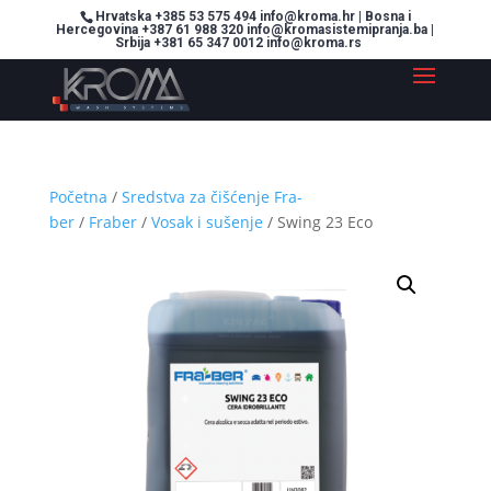
Hrvatska +385 53 575 494 info@kroma.hr | Bosna i
Hercegovina +387 61 988 320 info@kromasistemipranja.ba |
Srbija +381 65 347 0012 info@kroma.rs
Početna
/
Sredstva za čišćenje Fra-
ber
/
Fraber
/
Vosak i sušenje
/ Swing 23 Eco