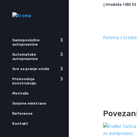
Hrvatska +385 53
Početna
/
Sredst
Samoposlužne
autopraonice
Automatske
autopraonice
Sve za pranje vozila
Proizvodnja
konstrukcija
Montaže
Solarne elektrane
Povezani
Reference
Kontakt