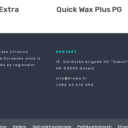
Extra
Quick Wax Plus PG
tske stranice
KONTAKT
je Europska unija iz
IX. Gardijske brigade HV ”Vukovi”
da za regionalni
HR-53000 Gospić
info@kroma.hr
+385 53 575 494
ence
Karijere
Opći uvjeti poslovanja
Politika privatnosti
EU pr