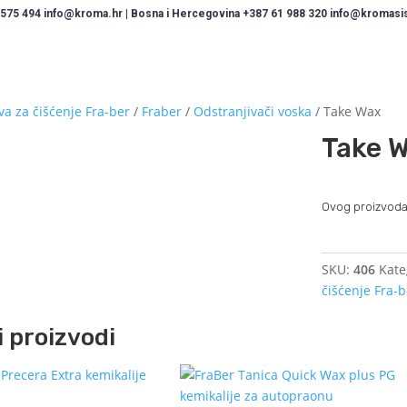
 575 494 info@kroma.hr | Bosna i Hercegovina +387 61 988 320 info@kromasist
va za čišćenje Fra-ber
/
Fraber
/
Odstranjivači voska
/ Take Wax
Take 
Ovog proizvoda
SKU:
406
Kate
čišćenje Fra-
 proizvodi