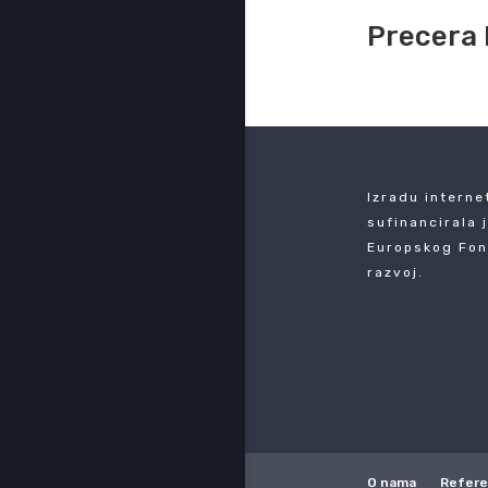
Precera 
Izradu interne
sufinancirala 
Europskog Fon
razvoj.
O nama
Refer