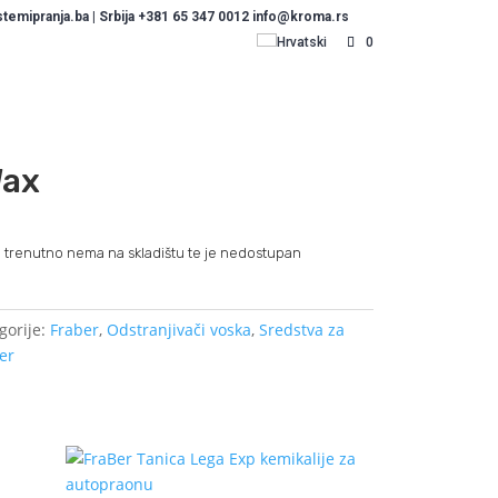
emipranja.ba | Srbija +381 65 347 0012 info@kroma.rs
Hrvatski
0
Wax
 trenutno nema na skladištu te je nedostupan
gorije:
Fraber
,
Odstranjivači voska
,
Sredstva za
ber