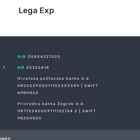
Lega Exp
OIB
35854227025
 7,
MB
02326418
Hrvatska poštanska banka d.d.
HR2023900011100353349 | SWIFT
HPBHR2X
Privredna banka Zagreb d.d.
HR772340009111122764 2 | SWIFT
PBZGHR2X
ojekti