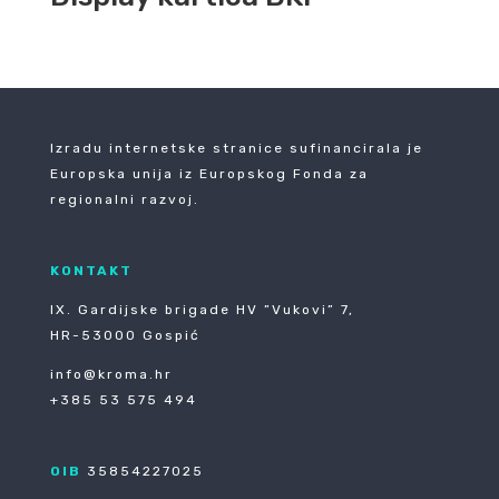
Izradu internetske stranice sufinancirala je
Europska unija iz Europskog Fonda za
regionalni razvoj.
KONTAKT
IX. Gardijske brigade HV ”Vukovi” 7,
HR-53000 Gospić
info@kroma.hr
+385 53 575 494
OIB
35854227025