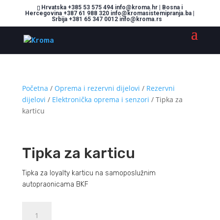
Hrvatska +385 53 575 494 info@kroma.hr | Bosna i
Hercegovina +387 61 988 320 info@kromasistemipranja.ba |
Srbija +381 65 347 0012 info@kroma.rs
Početna
/
Oprema i rezervni dijelovi
/
Rezervni
dijelovi
/
Elektronička oprema i senzori
/ Tipka za
karticu
Tipka za karticu
Tipka za loyalty karticu na samoposlužnim
autopraonicama BKF
Tipka
Dodajte u košaricu (upit)
za