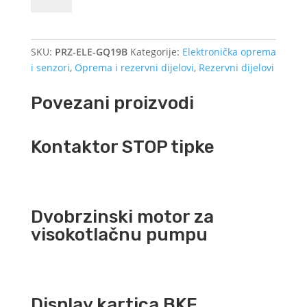
karticu
količina
SKU:
PRZ-ELE-GQ19B
Kategorije:
Elektronička oprema
i senzori
,
Oprema i rezervni dijelovi
,
Rezervni dijelovi
Povezani proizvodi
Kontaktor STOP tipke
Dvobrzinski motor za
visokotlačnu pumpu
Display kartica BKF