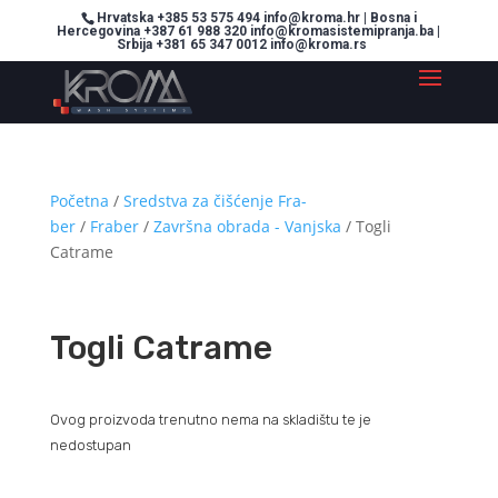
Hrvatska +385 53 575 494 info@kroma.hr | Bosna i
Hercegovina +387 61 988 320 info@kromasistemipranja.ba |
Srbija +381 65 347 0012 info@kroma.rs
Početna
/
Sredstva za čišćenje Fra-
ber
/
Fraber
/
Završna obrada - Vanjska
/ Togli
Catrame
Togli Catrame
Ovog proizvoda trenutno nema na skladištu te je
nedostupan