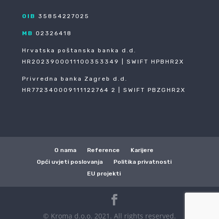
OIB
35854227025
MB
02326418
Hrvatska poštanska banka d.d.
HR2023900011100353349 | SWIFT HPBHR2X
Privredna banka Zagreb d.d.
HR772340009111122764 2 | SWIFT PBZGHR2X
O nama
Reference
Karijere
Opći uvjeti poslovanja
Politika privatnosti
EU projekti
© Kroma d.o.o. 2021. All rights reserved.