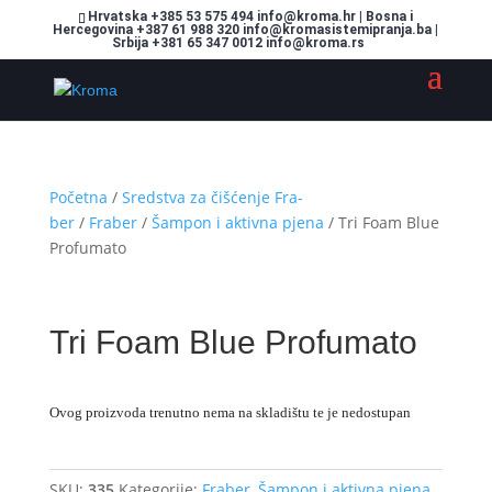
Hrvatska +385 53 575 494 info@kroma.hr | Bosna i
Hercegovina +387 61 988 320 info@kromasistemipranja.ba |
Srbija +381 65 347 0012 info@kroma.rs
Početna
/
Sredstva za čišćenje Fra-
ber
/
Fraber
/
Šampon i aktivna pjena
/ Tri Foam Blue
Profumato
Tri Foam Blue Profumato
Ovog proizvoda trenutno nema na skladištu te je nedostupan
SKU:
335
Kategorije:
Fraber
,
Šampon i aktivna pjena
,