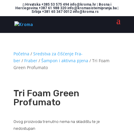
Hrvatska +385 53 575 494 info@kroma.hr | Bosna i
Hercegovina +387 61 988 320 info@kromasistemipranja.ba |
Srbija +381 65 347 0012 info@kroma.rs
Početna
/
Sredstva za čišćenje Fra-
ber
/
Fraber
/
Šampon i aktivna pjena
/ Tri Foam
Green Profumato
Tri Foam Green
Profumato
Ovog proizvoda trenutno nema na skladištu te je
nedostupan