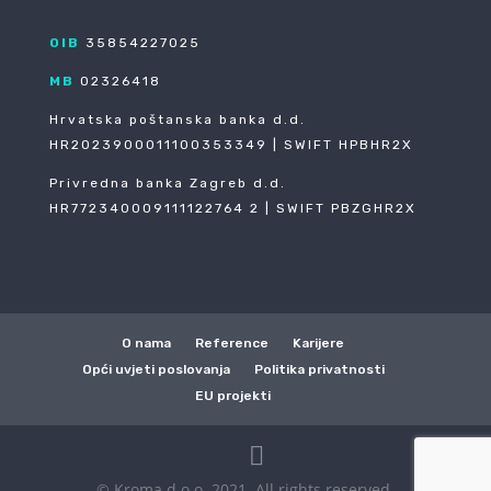
OIB
35854227025
MB
02326418
Hrvatska poštanska banka d.d.
HR2023900011100353349 | SWIFT HPBHR2X
Privredna banka Zagreb d.d.
HR772340009111122764 2 | SWIFT PBZGHR2X
O nama
Reference
Karijere
Opći uvjeti poslovanja
Politika privatnosti
EU projekti
© Kroma d.o.o. 2021. All rights reserved.