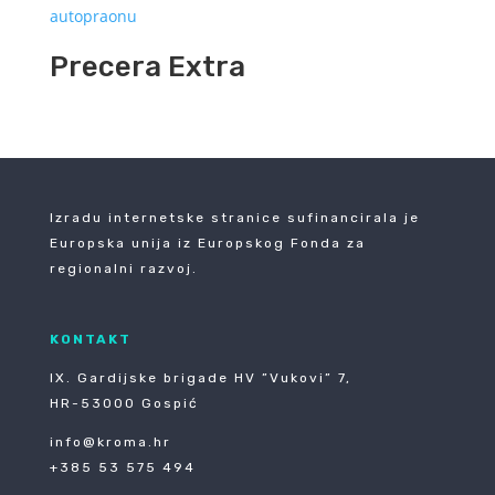
Precera Extra
Izradu internetske stranice sufinancirala je
Europska unija iz Europskog Fonda za
regionalni razvoj.
KONTAKT
IX. Gardijske brigade HV ”Vukovi” 7,
HR-53000 Gospić
info@kroma.hr
+385 53 575 494