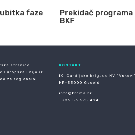
ubitka faze
Prekidač programa
BKF
tske stranice
KONTAKT
je Europska unija iz
IX. Gardijske brigade HV ”Vukovi”
da za regionalni
HR-53000 Gospić
info@kroma.hr
+385 53 575 494