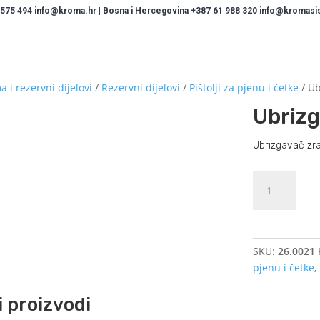
 575 494 info@kroma.hr | Bosna i Hercegovina +387 61 988 320 info@kromasist
 i rezervni dijelovi
/
Rezervni dijelovi
/
Pištolji za pjenu i četke
/ Ub
Ubrizg
Ubrizgavač zr
Ubrizgavač
zraka
za
četku
količina
SKU:
26.0021
pjenu i četke
,
 proizvodi