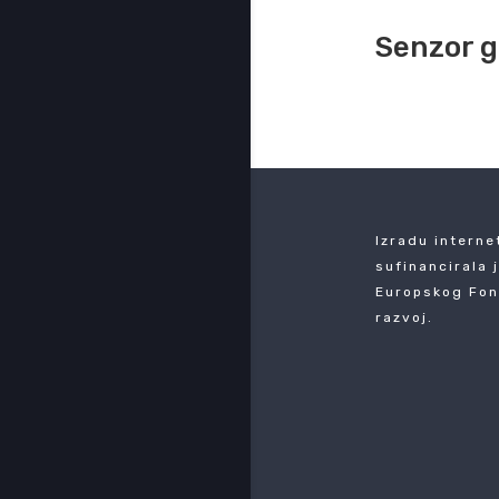
Senzor g
Izradu interne
sufinancirala 
Europskog Fon
razvoj.