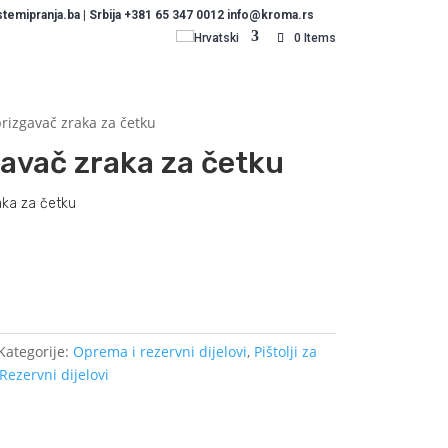
emipranja.ba | Srbija +381 65 347 0012 info@kroma.rs
Hrvatski
0 Items
rizgavač zraka za četku
avač zraka za četku
aka za četku
Dodajte u košaricu (upit)
Kategorije:
Oprema i rezervni dijelovi
,
Pištolji za
Rezervni dijelovi