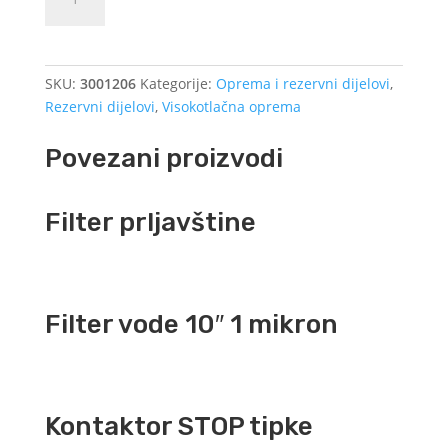
crijevo
COMFORT
4,5
m
SKU:
3001206
Kategorije:
Oprema i rezervni dijelovi
,
količina
Rezervni dijelovi
,
Visokotlačna oprema
Povezani proizvodi
Filter prljavštine
Filter vode 10″ 1 mikron
Kontaktor STOP tipke