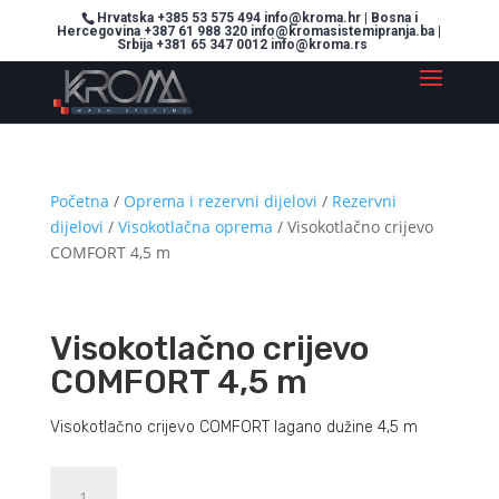
Hrvatska +385 53 575 494 info@kroma.hr | Bosna i
Hercegovina +387 61 988 320 info@kromasistemipranja.ba |
Srbija +381 65 347 0012 info@kroma.rs
Početna
/
Oprema i rezervni dijelovi
/
Rezervni
dijelovi
/
Visokotlačna oprema
/ Visokotlačno crijevo
COMFORT 4,5 m
Visokotlačno crijevo
COMFORT 4,5 m
Visokotlačno crijevo COMFORT lagano dužine 4,5 m
Visokotlačno
Dodajte u košaricu (upit)