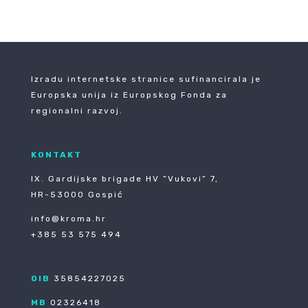
Izradu internetske stranice sufinancirala je
Europska unija iz Europskog Fonda za
regionalni razvoj.
KONTAKT
IX. Gardijske brigade HV ”Vukovi” 7,
HR-53000 Gospić
info@kroma.hr
+385 53 575 494
OIB
35854227025
MB
02326418