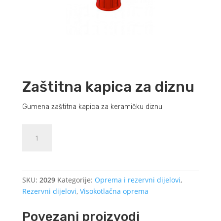
Zaštitna kapica za diznu
Gumena zaštitna kapica za keramičku diznu
Zaštitna
Dodajte u košaricu (upit)
kapica
za
diznu
količina
SKU:
2029
Kategorije:
Oprema i rezervni dijelovi
,
Rezervni dijelovi
,
Visokotlačna oprema
Povezani proizvodi