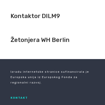
Kontaktor DILM9
Žetonjera WH Berlin
Izradu internetske stranice sufinancirala je
Europska unija iz Europskog Fonda za
regionalni razvoj.
KONTAKT