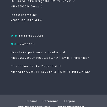
IX. Gardijske brigade HV ”Vukovi” 7,
HR-53000 Gospić
info@kroma.hr
+385 53 575 494
OIB
35854227025
MB
02326418
Hrvatska poštanska banka d.d.
HR2023900011100353349 | SWIFT HPBHR2X
Privredna banka Zagreb d.d.
HR772340009111122764 2 | SWIFT PBZGHR2X
O nama
Reference
Karijere
Opći uvjeti poslovanja
Politika privatnosti