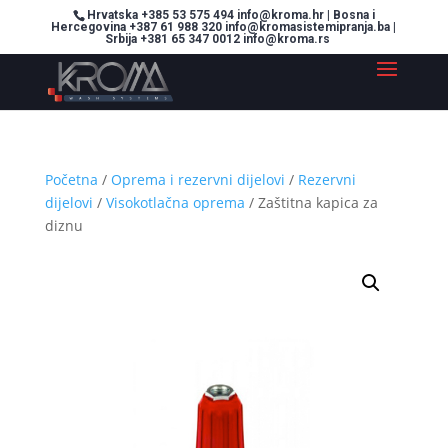
Hrvatska +385 53 575 494 info@kroma.hr | Bosna i
Hercegovina +387 61 988 320 info@kromasistemipranja.ba |
Srbija +381 65 347 0012 info@kroma.rs
Početna
/
Oprema i rezervni dijelovi
/
Rezervni
dijelovi
/
Visokotlačna oprema
/ Zaštitna kapica za
diznu