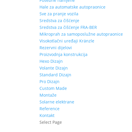
Posebne namjene
Hale za automatske autopraonice
Sve za pranje vozila
Sredstva za čišćenje
Sredstva za čišćenje FRA-BER
Mikroprah za samoposlužne autopraonice
Visokotlačni uređaji Kränzle
Rezervni dijelovi
Proizvodnja konstrukcija
Hexo Dizajn
Volante Dizajn
Standard Dizajn
Pro Dizajn
Custom Made
Montaže
Solarne elektrane
Reference
Kontakt
Select Page