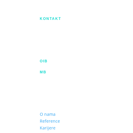
Izradu internetske stranice sufinancirala 
KONTAKT
IX. Gardijske brigade HV ”Vukovi” 7,
HR-53000 Gospić
info@kroma.hr
+385 53 575 494
OIB
35854227025
MB
02326418
Hrvatska poštanska banka d.d.
HR2023900011100353349 | SWIFT HPBHR
Privredna banka Zagreb d.d.
HR772340009111122764 2 | SWIFT PBZG
O nama
Reference
Karijere