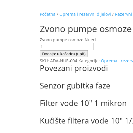
Početna
/
Oprema i rezervni dijelovi
/
Rezervni 
Zvono pumpe osmoze
Zvono pumpe osmoze Nuert
Zvono
pumpe
Dodajte u košaricu (upit)
osmoze
SKU:
ADA-NUE-004
Kategorije:
Oprema i rezervn
Povezani proizvodi
Nuert
količina
Senzor gubitka faze
Filter vode 10″ 1 mikron
Kućište filtera vode 10″ 1