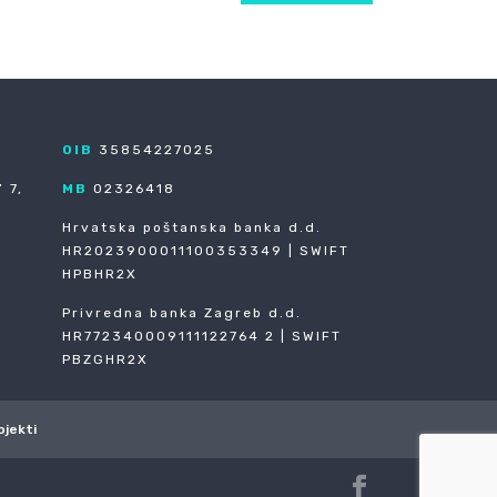
OIB
35854227025
 7,
MB
02326418
Hrvatska poštanska banka d.d.
HR2023900011100353349 | SWIFT
HPBHR2X
Privredna banka Zagreb d.d.
HR772340009111122764 2 | SWIFT
PBZGHR2X
ojekti