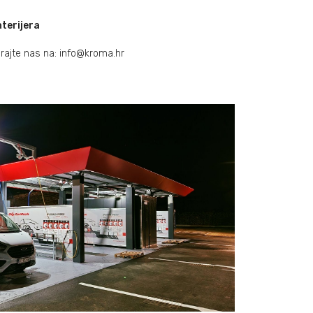
nterijera
irajte nas na: info@kroma.hr