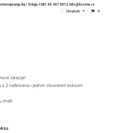
temipranja.ba | Srbija +381 65 347 0012 info@kroma.rs
Hrvatski
0
nove lokacije!
 s 2 natkrivena i jednim otvorenim boksom
 imati:
oksu