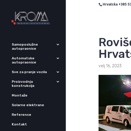
Hrvatska +385 53
Roviš
Samoposlužne
autopraonice
Hrvat
Automatske
autopraonice
velj 16, 2023
Sve za pranje vozila
Proizvodnja
konstrukcija
Montaže
Solarne elektrane
Reference
Kontakt