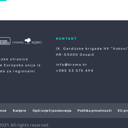
KONTAKT
IX. Gardijske brigade HV ”Vukovi”
HR-53000 Gospić
tske stranice
info@kroma.hr
je Europska unija iz
+385 53 575 494
da za regionalni
ence
Karijere
Opći uvjeti poslovanja
Politika privatnosti
EU pr
021. All rights reserved.