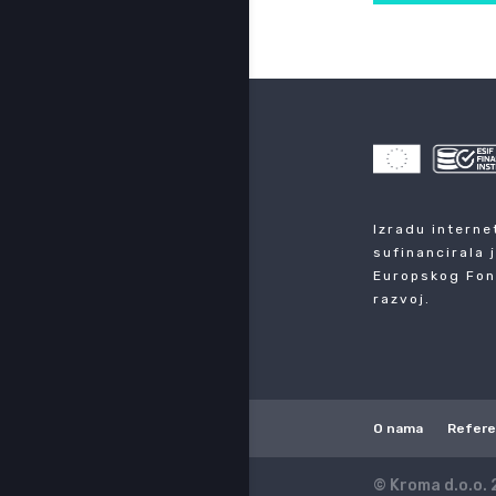
Izradu interne
sufinancirala 
Europskog Fon
razvoj.
O nama
Refer
© Kroma d.o.o. 2