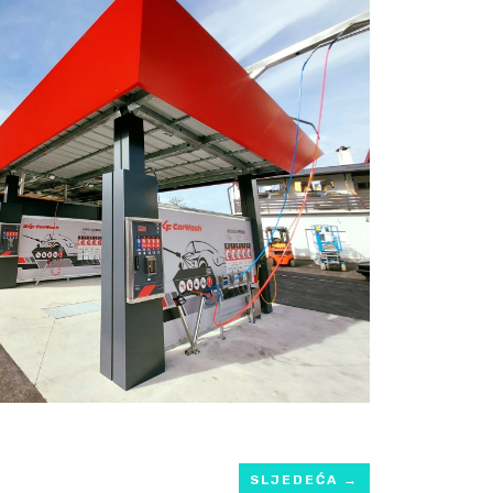
SLJEDEĆA
→