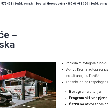
 575 494 info@kroma.hr | Bosna i Hercegovina +387 61 988 320 info@kromasis
će –
ska
Pogledajte fotografije naše 
BKF by Kroma autopraonica
instalirana je u Rovišću.
Korisnici će na raspolaganju
5 programa pranja
Program aktivne pjene
Četku na otvorenom b