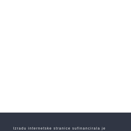
←
PRETHODNA
SLJEDEĆA
→
Izradu internetske stranice sufinancirala je