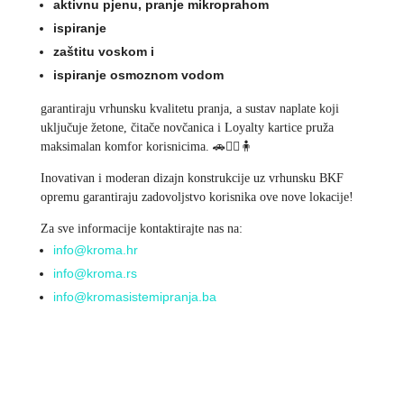
aktivnu pjenu, pranje mikroprahom
ispiranje
zaštitu voskom i
ispiranje osmoznom vodom
garantiraju vrhunsku kvalitetu pranja, a sustav naplate koji
uključuje žetone, čitače novčanica i Loyalty kartice pruža
maksimalan komfor korisnicima.
🚗🧍‍♂️🧍
Inovativan i moderan dizajn konstrukcije uz vrhunsku BKF
opremu garantiraju zadovoljstvo korisnika ove nove lokacije!
Za sve informacije kontaktirajte nas na:
info@kroma.hr
info@kroma.rs
info@kromasistemipranja.ba