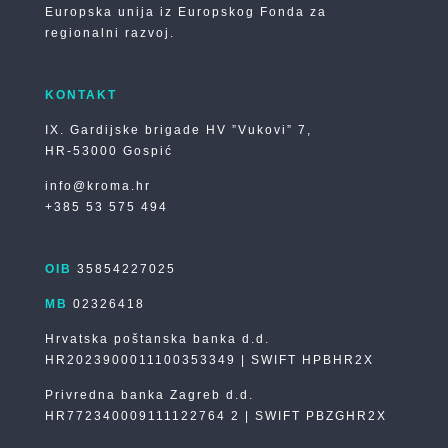
Europska unija iz Europskog Fonda za
regionalni razvoj.
KONTAKT
IX. Gardijske brigade HV ”Vukovi” 7,
HR-53000 Gospić
info@kroma.hr
+385 53 575 494
OIB
35854227025
MB
02326418
Hrvatska poštanska banka d.d.
HR2023900011100353349 | SWIFT HPBHR2X
Privredna banka Zagreb d.d.
HR772340009111122764 2 | SWIFT PBZGHR2X