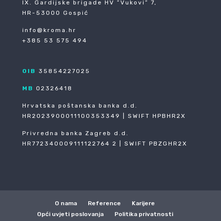
IX. Gardijske brigade HV ”Vukovi” 7,
HR-53000 Gospić
info@kroma.hr
+385 53 575 494
OIB
35854227025
MB
02326418
Hrvatska poštanska banka d.d.
HR2023900011100353349 | SWIFT HPBHR2X
Privredna banka Zagreb d.d.
HR772340009111122764 2 | SWIFT PBZGHR2X
O nama
Reference
Karijere
Opći uvjeti poslovanja
Politika privatnosti