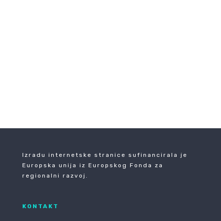
←
PRETHODNA
SLJEDEĆA
→
Izradu internetske stranice sufinancirala je
Europska unija iz Europskog Fonda za
regionalni razvoj.
KONTAKT