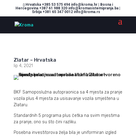
Hrvatska +385 53 575 494 info@kroma.hr | Bosna i
Hercegovina +387 61 988 320 info@kromasistemipranja.ba |
Srbija +381 65 347 0012 info@kroma.rs
Zlatar – Hrvatska
lip 4, 2021
BKF Samoposlužna autopraonica sa 4 mjesta za pranje
vozila plus 4 mjesta za usisavanje vozila smještena u
Zlataru.
Standardnih 5 programa plus četka na svim mjestima
za pranje, ono su što čini razliku.
Posebna investitorova želja bila je uniformiran izgled