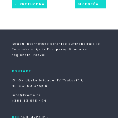
←
PRETHODNA
SLJEDEĆA
→
Izradu internetske stranice sufinancirala je
Europska unija iz Europskog Fonda za
regionalni razvoj.
KONTAKT
IX. Gardijske brigade HV ”Vukovi” 7,
HR-53000 Gospić
info@kroma.hr
+385 53 575 494
OIB
35854227025