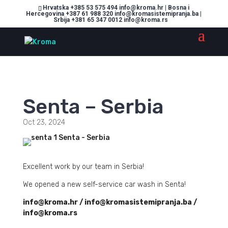
Hrvatska +385 53 575 494 info@kroma.hr | Bosna i
Hercegovina +387 61 988 320 info@kromasistemipranja.ba |
Srbija +381 65 347 0012 info@kroma.rs
Senta – Serbia
Oct 23, 2024
Excellent work by our team in Serbia!
We opened a new self-service car wash in Senta!
info@kroma.hr / info@kromasistemipranja.ba /
info@kroma.rs