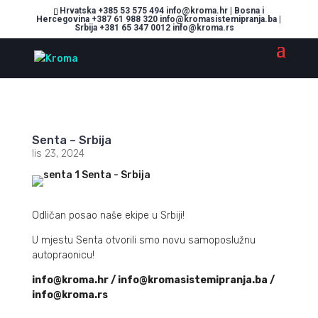
Hrvatska +385 53 575 494 info@kroma.hr | Bosna i
Hercegovina +387 61 988 320 info@kromasistemipranja.ba |
Srbija +381 65 347 0012 info@kroma.rs
Senta – Srbija
lis 23, 2024
Odličan posao naše ekipe u Srbiji!
U mjestu Senta otvorili smo novu samoposlužnu
autopraonicu!
info@kroma.hr / info@kromasistemipranja.ba /
info@kroma.rs