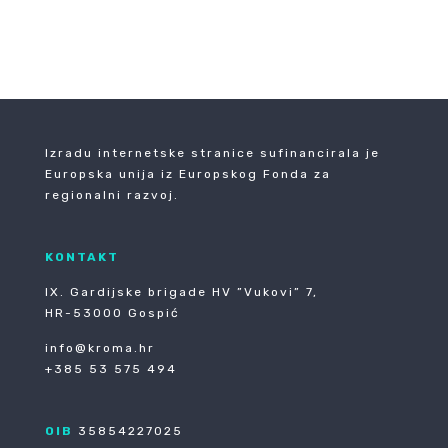
←
PRETHODNA
SLJEDEĆA
→
Izradu internetske stranice sufinancirala je
Europska unija iz Europskog Fonda za
regionalni razvoj.
KONTAKT
IX. Gardijske brigade HV ”Vukovi” 7,
HR-53000 Gospić
info@kroma.hr
+385 53 575 494
OIB
35854227025