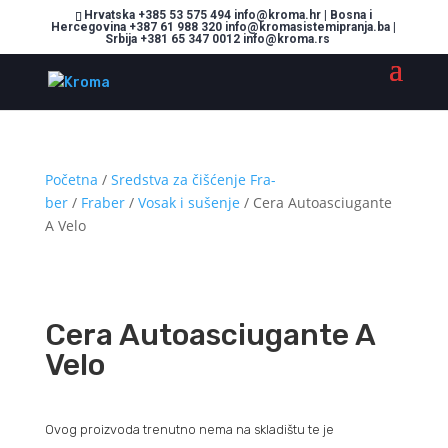
Hrvatska +385 53 575 494 info@kroma.hr | Bosna i
Hercegovina +387 61 988 320 info@kromasistemipranja.ba |
Srbija +381 65 347 0012 info@kroma.rs
Početna
/
Sredstva za čišćenje Fra-
ber
/
Fraber
/
Vosak i sušenje
/ Cera Autoasciugante
A Velo
Cera Autoasciugante A
Velo
Ovog proizvoda trenutno nema na skladištu te je