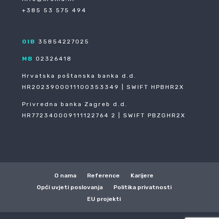
+385 53 575 494
OIB
35854227025
MB
02326418
Hrvatska poštanska banka d.d.
HR2023900011100353349 | SWIFT HPBHR2X
Privredna banka Zagreb d.d.
HR772340009111122764 2 | SWIFT PBZGHR2X
O nama
Reference
Karijere
Opći uvjeti poslovanja
Politika privatnosti
EU projekti