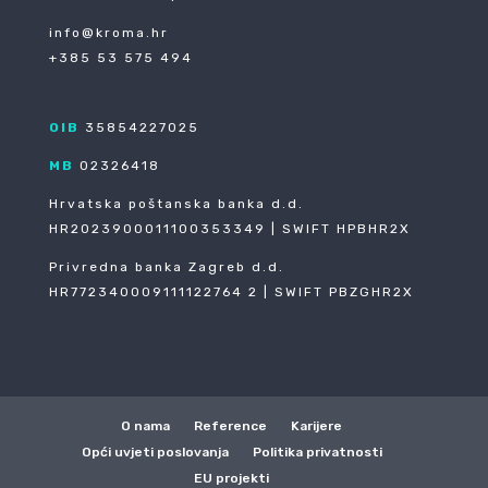
info@kroma.hr
+385 53 575 494
OIB
35854227025
MB
02326418
Hrvatska poštanska banka d.d.
HR2023900011100353349 | SWIFT HPBHR2X
Privredna banka Zagreb d.d.
HR772340009111122764 2 | SWIFT PBZGHR2X
O nama
Reference
Karijere
Opći uvjeti poslovanja
Politika privatnosti
EU projekti