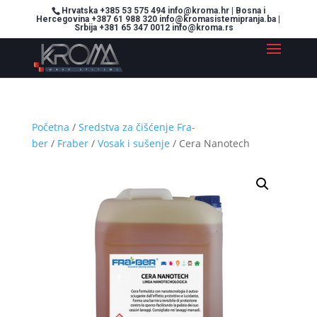
Hrvatska +385 53 575 494 info@kroma.hr | Bosna i
Hercegovina +387 61 988 320 info@kromasistemipranja.ba |
Srbija +381 65 347 0012 info@kroma.rs
Početna
/
Sredstva za čišćenje Fra-
ber
/
Fraber
/
Vosak i sušenje
/ Cera Nanotech