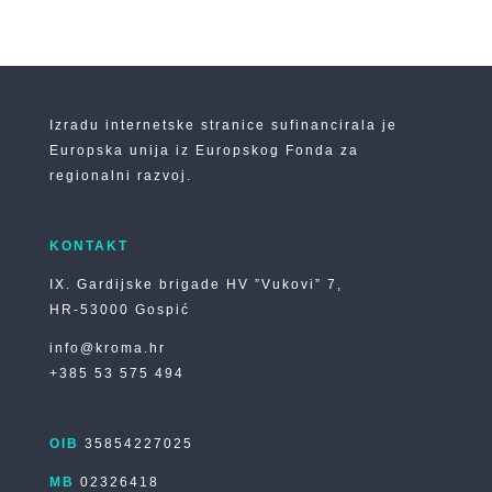
Izradu internetske stranice sufinancirala je
Europska unija iz Europskog Fonda za
regionalni razvoj.
KONTAKT
IX. Gardijske brigade HV ”Vukovi” 7,
HR-53000 Gospić
info@kroma.hr
+385 53 575 494
OIB
35854227025
MB
02326418