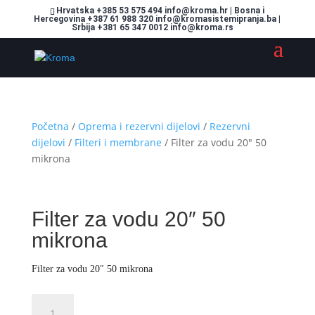
Hrvatska +385 53 575 494 info@kroma.hr | Bosna i
Hercegovina +387 61 988 320 info@kromasistemipranja.ba |
Srbija +381 65 347 0012 info@kroma.rs
Početna
/
Oprema i rezervni dijelovi
/
Rezervni
dijelovi
/
Filteri i membrane
/ Filter za vodu 20″ 50
mikrona
Filter za vodu 20″ 50
mikrona
Filter za vodu 20″ 50 mikrona
Filter
Dodajte u košaricu (upit)