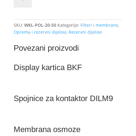
za
vodu
20"
50
SKU:
WKL-POL-20-50
Kategorije:
Filteri i membrane
,
mikrona
Oprema i rezervni dijelovi
,
Rezervni dijelovi
količina
Povezani proizvodi
Display kartica BKF
Spojnice za kontaktor DILM9
Membrana osmoze