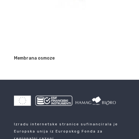
Membrana osmoze
Izradu internetske stranice sufinancirala je
Europska unija iz Europskog Fonda za
regionalni razvoj.