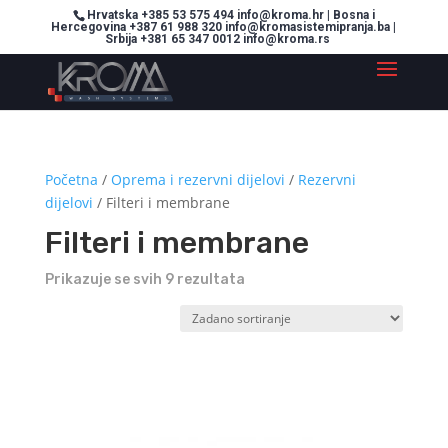
Hrvatska +385 53 575 494 info@kroma.hr | Bosna i
Hercegovina +387 61 988 320 info@kromasistemipranja.ba |
Srbija +381 65 347 0012 info@kroma.rs
Početna
/
Oprema i rezervni dijelovi
/
Rezervni
dijelovi
/ Filteri i membrane
Filteri i membrane
Prikazuje se svih 9 rezultata