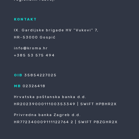
KONTAKT
IX. Gardijske brigade HV ”Vukovi” 7,
HR-53000 Gospić
info@kroma.hr
+385 53 575 494
OIB
35854227025
MB
02326418
Hrvatska poštanska banka d.d.
HR2023900011100353349 | SWIFT HPBHR2X
Privredna banka Zagreb d.d.
HR772340009111122764 2 | SWIFT PBZGHR2X