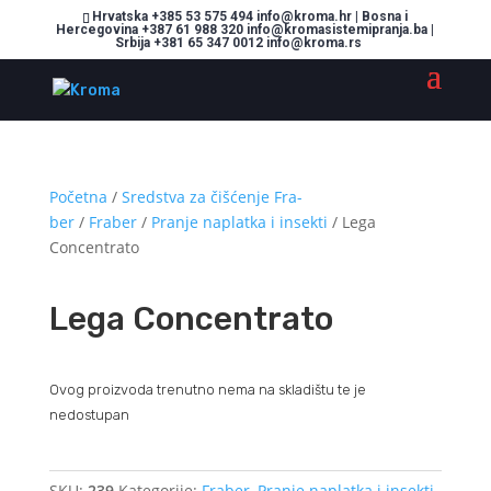
Hrvatska +385 53 575 494 info@kroma.hr | Bosna i
Hercegovina +387 61 988 320 info@kromasistemipranja.ba |
Srbija +381 65 347 0012 info@kroma.rs
Početna
/
Sredstva za čišćenje Fra-
ber
/
Fraber
/
Pranje naplatka i insekti
/ Lega
Concentrato
Lega Concentrato
Ovog proizvoda trenutno nema na skladištu te je
nedostupan
SKU:
239
Kategorije:
Fraber
,
Pranje naplatka i insekti
,