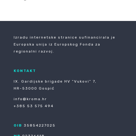
Izradu internetske stranice sufinancirala je
Europska unija iz Europskog Fonda za
regionalni razvoj.
KONTAKT
IX. Gardijske brigade HV ”Vukovi” 7,
HR-53000 Gospić
info@kroma.hr
+385 53 575 494
OIB
35854227025