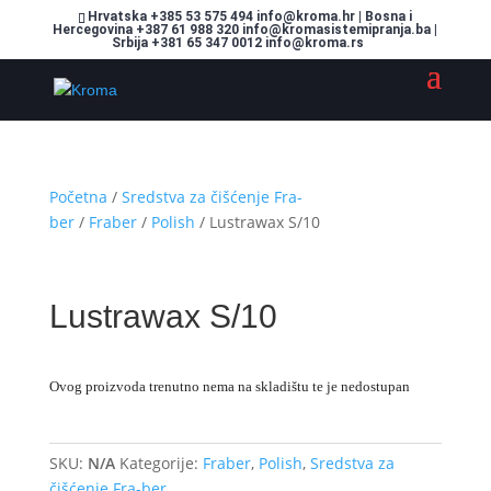
Hrvatska +385 53 575 494 info@kroma.hr | Bosna i
Hercegovina +387 61 988 320 info@kromasistemipranja.ba |
Srbija +381 65 347 0012 info@kroma.rs
Početna
/
Sredstva za čišćenje Fra-
ber
/
Fraber
/
Polish
/ Lustrawax S/10
Lustrawax S/10
Ovog proizvoda trenutno nema na skladištu te je nedostupan
SKU:
N/A
Kategorije:
Fraber
,
Polish
,
Sredstva za
čišćenje Fra-ber