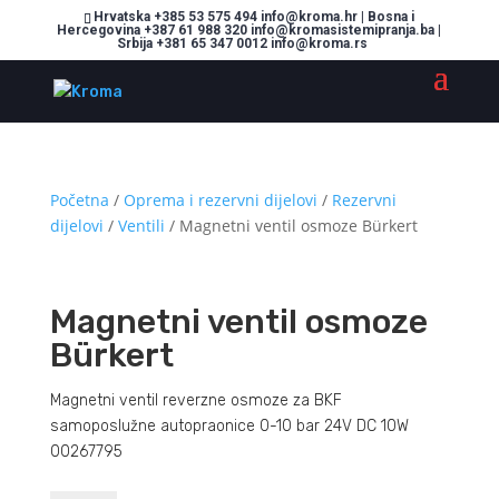
Hrvatska +385 53 575 494 info@kroma.hr | Bosna i
Hercegovina +387 61 988 320 info@kromasistemipranja.ba |
Srbija +381 65 347 0012 info@kroma.rs
Početna
/
Oprema i rezervni dijelovi
/
Rezervni
dijelovi
/
Ventili
/ Magnetni ventil osmoze Bürkert
Magnetni ventil osmoze
Bürkert
Magnetni ventil reverzne osmoze za BKF
samoposlužne autopraonice 0-10 bar 24V DC 10W
00267795