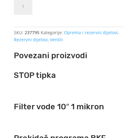
Magnetni
Dodajte u košaricu (upit)
ventil
osmoze
Bürkert
količina
SKU:
237795
Kategorije:
Oprema i rezervni dijelovi
,
Rezervni dijelovi
,
Ventili
Povezani proizvodi
STOP tipka
Filter vode 10″ 1 mikron