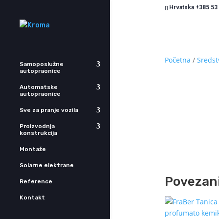
Hrvatska +385 53
Početna
/
Sredst
Samoposlužne
autopraonice
Automatske
autopraonice
Sve za pranje vozila
Proizvodnja
konstrukcija
Montaže
Solarne elektrane
Povezani
Reference
Kontakt