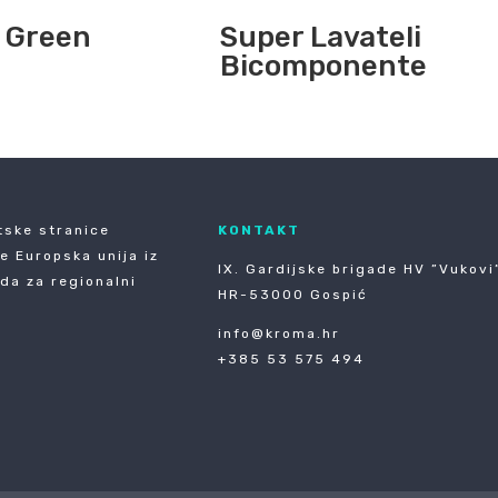
 Green
Super Lavateli
Bicomponente
tske stranice
KONTAKT
je Europska unija iz
IX. Gardijske brigade HV ”Vukovi”
da za regionalni
HR-53000 Gospić
info@kroma.hr
+385 53 575 494