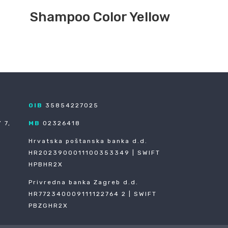
Shampoo Color Yellow
OIB
35854227025
 7,
MB
02326418
Hrvatska poštanska banka d.d.
HR2023900011100353349 | SWIFT
HPBHR2X
Privredna banka Zagreb d.d.
HR772340009111122764 2 | SWIFT
PBZGHR2X