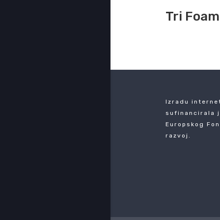
Tri Foam
Izradu interne
sufinancirala 
Europskog Fon
razvoj.