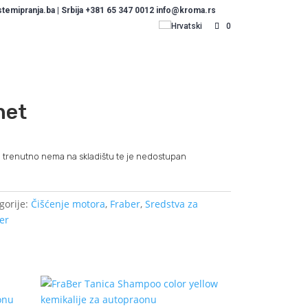
emipranja.ba | Srbija +381 65 347 0012 info@kroma.rs
Hrvatski
0
net
 trenutno nema na skladištu te je nedostupan
gorije:
Čišćenje motora
,
Fraber
,
Sredstva za
ber