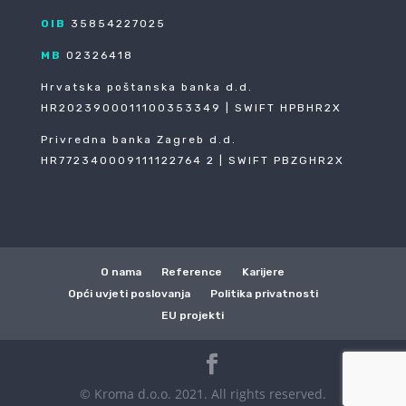
OIB
35854227025
MB
02326418
Hrvatska poštanska banka d.d.
HR2023900011100353349 | SWIFT HPBHR2X
Privredna banka Zagreb d.d.
HR772340009111122764 2 | SWIFT PBZGHR2X
O nama
Reference
Karijere
Opći uvjeti poslovanja
Politika privatnosti
EU projekti
© Kroma d.o.o. 2021. All rights reserved.