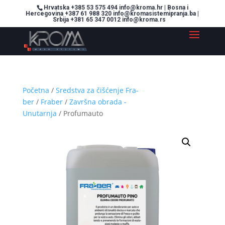
Hrvatska +385 53 575 494 info@kroma.hr | Bosna i
Hercegovina +387 61 988 320 info@kromasistemipranja.ba |
Srbija +381 65 347 0012 info@kroma.rs
Početna
/
Sredstva za čišćenje Fra-
ber
/
Fraber
/
Završna obrada -
Unutarnja
/ Profumauto