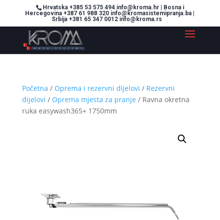
Hrvatska +385 53 575 494 info@kroma.hr | Bosna i
Hercegovina +387 61 988 320 info@kromasistemipranja.ba |
Srbija +381 65 347 0012 info@kroma.rs
Početna
/
Oprema i rezervni dijelovi
/
Rezervni
dijelovi
/
Oprema mjesta za pranje
/ Ravna okretna
ruka easywash365+ 1750mm