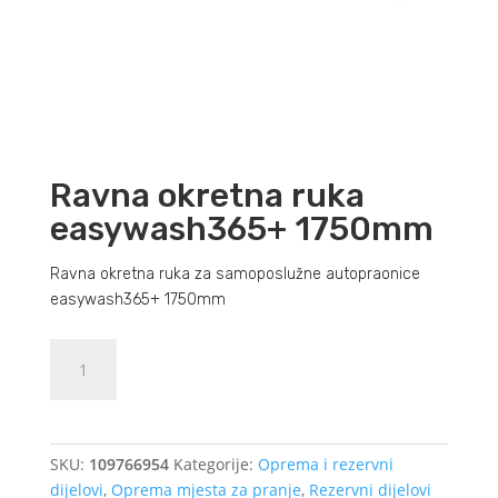
Ravna okretna ruka
easywash365+ 1750mm
Ravna okretna ruka za samoposlužne autopraonice
easywash365+ 1750mm
Ravna
Dodajte u košaricu (upit)
okretna
ruka
easywash365+
1750mm
SKU:
109766954
Kategorije:
Oprema i rezervni
količina
dijelovi
,
Oprema mjesta za pranje
,
Rezervni dijelovi