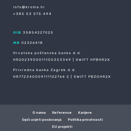
info@kroma.hr
+385 53 575 494
OIB
35854227025
MB
02326418
Hrvatska poštanska banka d.d.
HR2023900011100353349 | SWIFT HPBHR2X
Privredna banka Zagreb d.d.
HR772340009111122764 2 | SWIFT PBZGHR2X
O nama
Reference
Karijere
Opći uvjeti poslovanja
Politika privatnosti
EU projekti