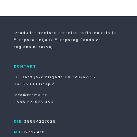
Izradu internetske stranice sufinancirala je
Europska unija iz Europskog Fonda za
regionalni razvoj.
KONTAKT
IX. Gardijske brigade HV ”Vukovi” 7,
HR-53000 Gospić
info@kroma.hr
+385 53 575 494
OIB
35854227025
MB
02326418