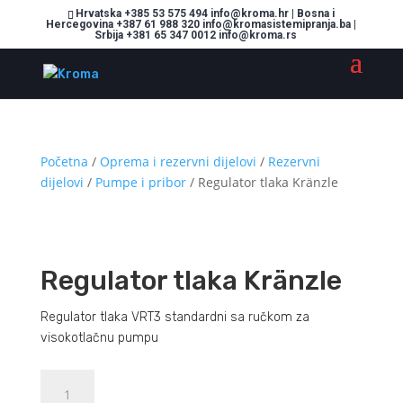
Hrvatska +385 53 575 494 info@kroma.hr | Bosna i
Hercegovina +387 61 988 320 info@kromasistemipranja.ba |
Srbija +381 65 347 0012 info@kroma.rs
Početna
/
Oprema i rezervni dijelovi
/
Rezervni
dijelovi
/
Pumpe i pribor
/ Regulator tlaka Kränzle
Regulator tlaka Kränzle
Regulator tlaka VRT3 standardni sa ručkom za
visokotlačnu pumpu
Regulator
Dodajte u košaricu (upit)
tlaka