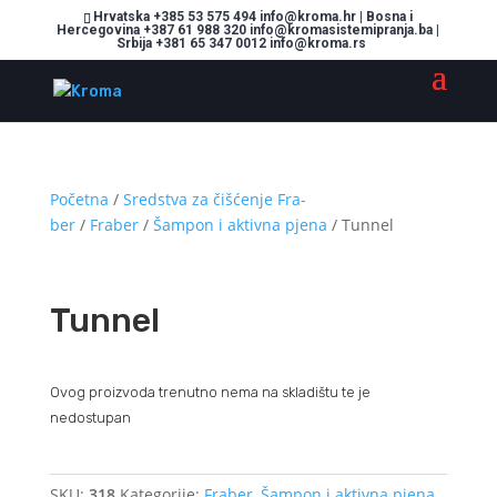
Hrvatska +385 53 575 494 info@kroma.hr | Bosna i
Hercegovina +387 61 988 320 info@kromasistemipranja.ba |
Srbija +381 65 347 0012 info@kroma.rs
Početna
/
Sredstva za čišćenje Fra-
ber
/
Fraber
/
Šampon i aktivna pjena
/ Tunnel
Tunnel
Ovog proizvoda trenutno nema na skladištu te je
nedostupan
SKU:
318
Kategorije:
Fraber
,
Šampon i aktivna pjena
,