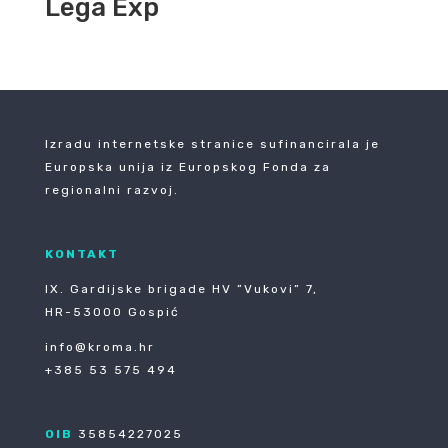
Lega Exp
Izradu internetske stranice sufinancirala je
Europska unija iz Europskog Fonda za
regionalni razvoj.
KONTAKT
IX. Gardijske brigade HV ”Vukovi” 7,
HR-53000 Gospić
info@kroma.hr
+385 53 575 494
OIB
35854227025