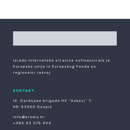
Izradu internetske stranice sufinancirala je
Europska unija iz Europskog Fonda za
regionalni razvoj.
KONTAKT
IX. Gardijske brigade HV ”Vukovi” 7,
HR-53000 Gospić
info@kroma.hr
+385 53 575 494