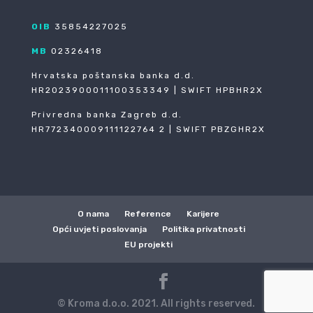
OIB
35854227025
MB
02326418
Hrvatska poštanska banka d.d.
HR2023900011100353349 | SWIFT HPBHR2X
Privredna banka Zagreb d.d.
HR772340009111122764 2 | SWIFT PBZGHR2X
O nama
Reference
Karijere
Opći uvjeti poslovanja
Politika privatnosti
EU projekti
© Kroma d.o.o. 2021. All rights reserved.