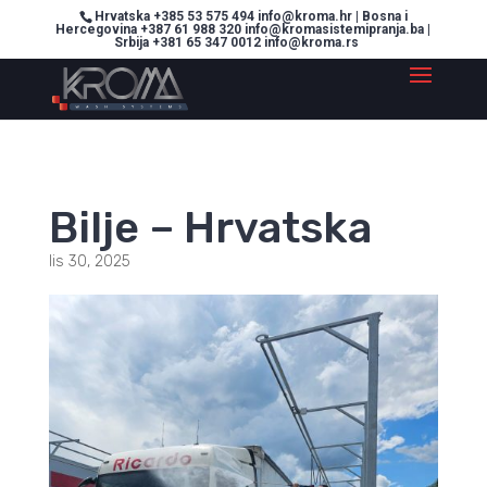
Hrvatska +385 53 575 494 info@kroma.hr | Bosna i
Hercegovina +387 61 988 320 info@kromasistemipranja.ba |
Srbija +381 65 347 0012 info@kroma.rs
Bilje – Hrvatska
lis 30, 2025