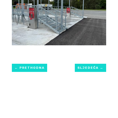
←
PRETHODNA
SLJEDEĆA
→