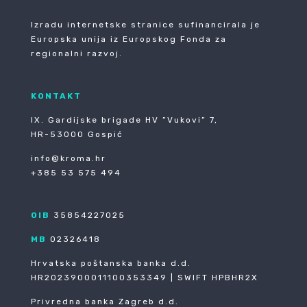
Izradu internetske stranice sufinancirala je
Europska unija iz Europskog Fonda za
regionalni razvoj.
KONTAKT
IX. Gardijske brigade HV ”Vukovi” 7,
HR-53000 Gospić
info@kroma.hr
+385 53 575 494
OIB
35854227025
MB
02326418
Hrvatska poštanska banka d.d.
HR2023900011100353349 | SWIFT HPBHR2X
Privredna banka Zagreb d.d.