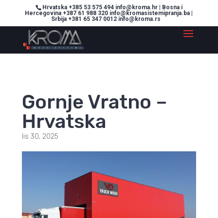
Hrvatska +385 53 575 494 info@kroma.hr | Bosna i
Hercegovina +387 61 988 320 info@kromasistemipranja.ba |
Srbija +381 65 347 0012 info@kroma.rs
Gornje Vratno –
Hrvatska
lis 30, 2025