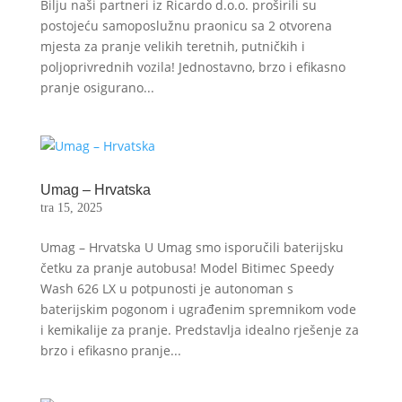
Bilju naši partneri iz Ricardo d.o.o. proširili su
postojeću samoposlužnu praonicu sa 2 otvorena
mjesta za pranje velikih teretnih, putničkih i
poljoprivrednih vozila! Jednostavno, brzo i efikasno
pranje osigurano...
Umag – Hrvatska
tra 15, 2025
Umag – Hrvatska U Umag smo isporučili baterijsku
četku za pranje autobusa! Model Bitimec Speedy
Wash 626 LX u potpunosti je autonoman s
baterijskim pogonom i ugrađenim spremnikom vode
i kemikalije za pranje. Predstavlja idealno rješenje za
brzo i efikasno pranje...