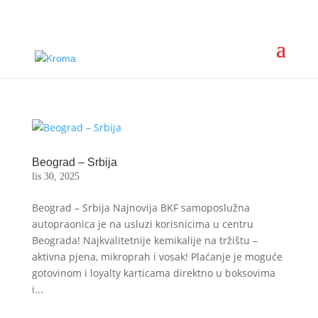
Hrvatska +385 53 575 494 info@kroma.hr | Bosna i
Hercegovina +387 61 988 320 info@kromasistemipranja.ba |
Srbija +381 65 347 0012 info@kroma.rs
Beograd – Srbija
lis 30, 2025
Beograd – Srbija Najnovija BKF samoposlužna
autopraonica je na usluzi korisnicima u centru
Beograda! Najkvalitetnije kemikalije na tržištu –
aktivna pjena, mikroprah i vosak! Plaćanje je moguće
gotovinom i loyalty karticama direktno u boksovima
i...