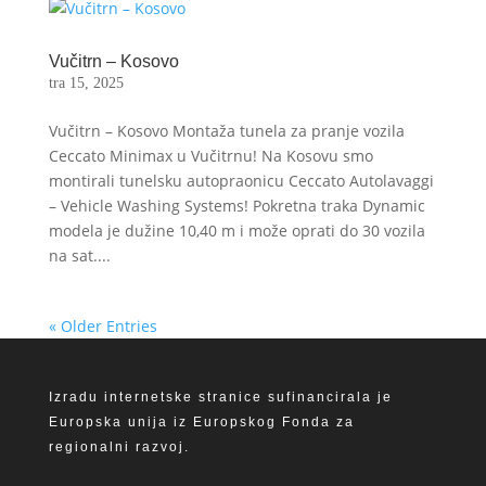
Vučitrn – Kosovo
tra 15, 2025
Vučitrn – Kosovo Montaža tunela za pranje vozila
Ceccato Minimax u Vučitrnu! Na Kosovu smo
montirali tunelsku autopraonicu Ceccato Autolavaggi
– Vehicle Washing Systems! Pokretna traka Dynamic
modela je dužine 10,40 m i može oprati do 30 vozila
na sat....
« Older Entries
Izradu internetske stranice sufinancirala je
Europska unija iz Europskog Fonda za
regionalni razvoj.