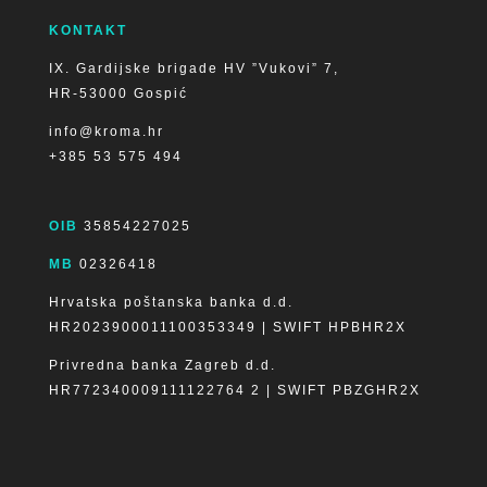
KONTAKT
IX. Gardijske brigade HV ”Vukovi” 7,
HR-53000 Gospić
info@kroma.hr
+385 53 575 494
OIB
35854227025
MB
02326418
Hrvatska poštanska banka d.d.
HR2023900011100353349 | SWIFT HPBHR2X
Privredna banka Zagreb d.d.
HR772340009111122764 2 | SWIFT PBZGHR2X